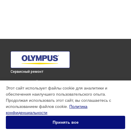
Сервисный ремонт
ВЫБЕРИ СВОЙ ГОРОД
Этот сайт использует файлы cookie для аналитики и
Ремонт материнской платы фотоаппарата E‑M1 Mark II 12-
обеспечения наилучшего пользовательского опыта.
200mm Kit Olympus в
Краснодаре
Продолжая использовать этот сайт, вы соглашаетесь с
Ремонт материнской платы фотоаппарата E‑M1 Mark II 12-
использованием файлов cookie.
Политика
200mm Kit Olympus в
Ростове-на-Дону
конфиденциальности
Ремонт материнской платы фотоаппарата E‑M1 Mark II 12-
200mm Kit Olympus в
Нижнем Новгороде
Принять все
Ремонт материнской платы фотоаппарата E‑M1 Mark II 12-