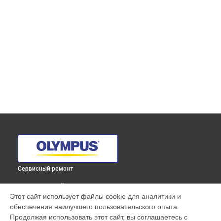
Сервисный ремонт
ВЫБЕРИ СВОЙ ГОРОД
Этот сайт использует файлы cookie для аналитики и
Ремонт фотоаппарата TG-6 Olympus в
Краснодаре
обеспечения наилучшего пользовательского опыта.
Ремонт фотоаппарата TG-6 Olympus в
Ростове-на-Дону
Продолжая использовать этот сайт, вы соглашаетесь с