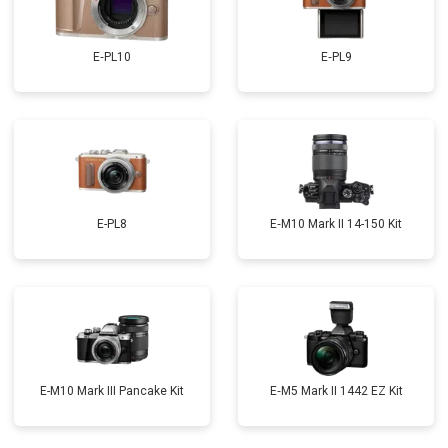
E‑PL10
E‑PL9
E-PL8
E‑M10 Mark II 14-150 Kit
E-M10 Mark III Pancake Kit
E‑M5 Mark II 1442 EZ Kit