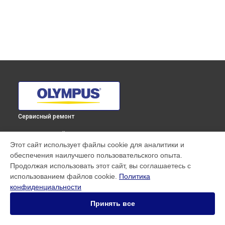
Сервисный ремонт
ВЫБЕРИ СВОЙ ГОРОД
Этот сайт использует файлы cookie для аналитики и
Ремонт объектива Olympus в
Краснодаре
обеспечения наилучшего пользовательского опыта.
Ремонт объектива Olympus в
Ростове-на-Дону
Продолжая использовать этот сайт, вы соглашаетесь с
Ремонт объектива Olympus в
Нижнем Новгороде
использованием файлов cookie.
Политика
конфиденциальности
Ремонт объектива Olympus в
Новосибирске
Ремонт объектива Olympus в
Челябинске
Принять все
Ремонт объектива Olympus в
Екатеринбурге
Ремонт объектива Olympus в
Казани